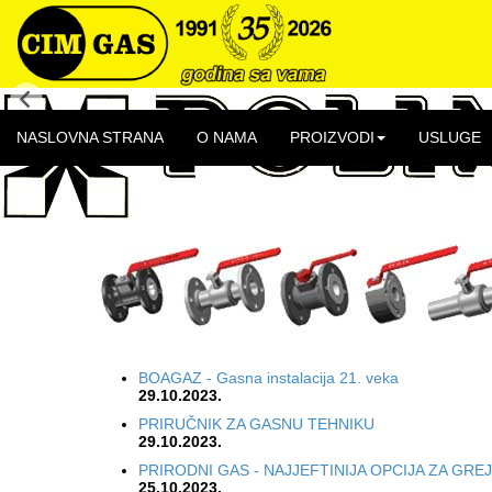
NASLOVNA STRANA
O NAMA
PROIZVODI
USLUGE
07.08.2026.
Novosti
Zahvalnica CIM GAS-u od OŠ Nikola Tesla, Bačka 
21.11.2023.
SAJAM PRIVREDE,GRAĐEVINARSTVA I NAMEŠT
30.10.2023.
BOAGAZ - Gasna instalacija 21. veka
29.10.2023.
PRIRUČNIK ZA GASNU TEHNIKU
29.10.2023.
PRIRODNI GAS - NAJJEFTINIJA OPCIJA ZA GRE
25.10.2023.