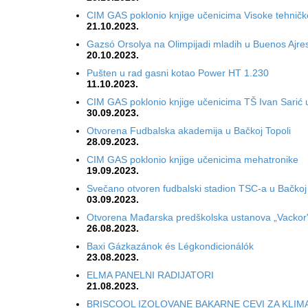
CIM GAS poklonio knjige učenicima Visoke tehničke
21.10.2023.
Gazsó Orsolya na Olimpijadi mladih u Buenos Ajr
20.10.2023.
Pušten u rad gasni kotao Power HT 1.230
11.10.2023.
CIM GAS poklonio knjige učenicima TŠ Ivan Sarić u
30.09.2023.
Otvorena Fudbalska akademija u Bačkoj Topoli
28.09.2023.
CIM GAS poklonio knjige učenicima mehatronike
19.09.2023.
Svečano otvoren fudbalski stadion TSC-a u Bačkoj 
03.09.2023.
Otvorena Mađarska predškolska ustanova „Vackor"
26.08.2023.
Baxi Gázkazánok és Légkondicionálók
23.08.2023.
ELMA PANELNI RADIJATORI
21.08.2023.
BRISCOOL IZOLOVANE BAKARNE CEVI ZA KLIM