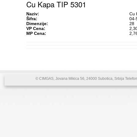
Cu Kapa TIP 5301
Naziv:
Cu 
Šifra:
04-
Dimenzije:
28
VP Cena:
2,3
MP Cena:
2,7
© CIMGAS, Jovana Mikica 56, 24000 Subotica, Srbija Telefon: